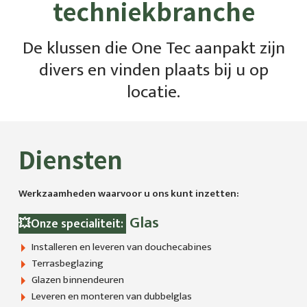
techniekbranche
CONTACT
De klussen die One Tec aanpakt zijn
OFFERTE
divers en vinden plaats bij u op
locatie.
PLAN ONS IN
Diensten
CAMPER PIONEER
Werkzaamheden waarvoor u ons kunt inzetten:
Glas
💥Onze specialiteit:
Installeren en leveren van douchecabines
Terrasbeglazing
Glazen binnendeuren
Leveren en monteren van dubbelglas