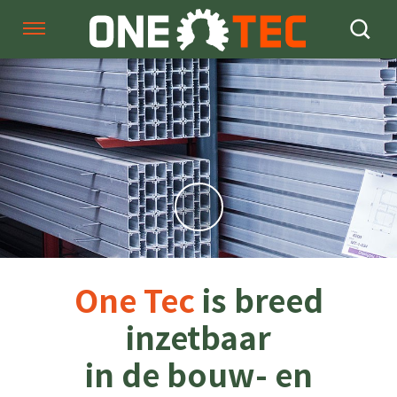
Sla
links
Navigatie
over
Spring
HOME
naar
de
inhoud
DIENSTEN
Spring
naar
navigatie
OVER ONE TEC
PORTFOLIO
One Tec
is breed
inzetbaar
ZZP'ERS GEZOCHT
in de bouw- en