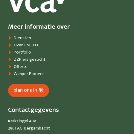
CONTACT
OFFERTE
Meer informatie over
Diensten
Over ONE TEC
PLAN ONS IN
Portfolio
ZZP'ers gezocht
CAMPER PIONEER
Offerte
Camper Pioneer
plan ons in 🛠
Contactgegevens
Kerksingel 43A
2861 AG Bergambacht